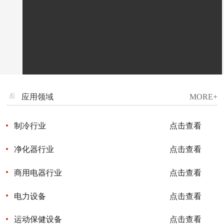
AM1755七叶
UF-DA1225
应用领域
MORE+
ECDB 7530
制冷行业
点击查看
净化器行业
点击查看
商用电器行业
点击查看
福升电机有限公司，是专业生产DC/AC全系列无刷轴流、
横流、离心式散热风机的企业。成立于2001年10月，坐
落在风景秀丽、经济发达的广东省深圳市。一直在行业里
电力设备
点击查看
耕耘发展，现已形成相当的企业规模，目前在深圳有厂房
UF-DA9225
3500平方米，在江西宜春有自建自用厂房20000平方米，
本公司已通过ISO9001,14000等体系认证，产品包含
运动保健设备
点击查看