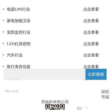
TUV-atex防爆认证，CQC-atex防爆认证，ECM-atex防爆
认证，CCC-atex防爆认证，UL认证，TUV-ce认证，
TUV-CB认证，IECEX认证，CQC认证，ROSH认证，RS
AM-1238
电源UPS行业
点击查看
认证，产品优势的经营理念，用户遍布全国二十几个省市
UF-EC2589
及海外市场。
家电智能卫浴
点击查看
安防监控行业
点击查看
LED灯具照明
点击查看
汽车行业
点击查看
UF-DA8038
医疗美容仪器
点击查看
UF-1865-C
UF-EC20060
通讯行业
点击查看
深圳
市福
升电机有限公司