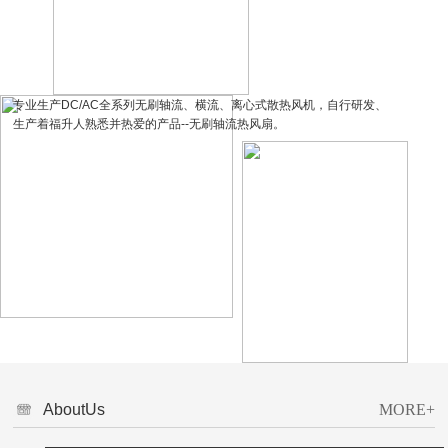
UF-DA1238-P
专业生产DC/AC全系列无刷轴流、横流、离心式散热风机，自行研发、
生产着福升人熟悉并热爱的产品--无刷轴流热风扇。
17256
EC-8025
UF-DA12038
“以人为本”是我们的根，“产品品质”是我们的魂，“优质服务”是我们的血脉，福升
人正在这样的感召下，
AboutUs
MORE+
步步为营，不断进步，年轻的我们，诚挚的期待能与你携手合作，共同进步!