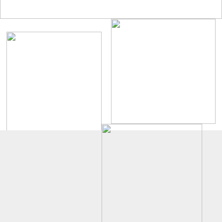
UF-DA1751
20572五叶
我们的产品广泛应用于：IT领域、运动器材、通风设备、焊接设备、。
电源系统、医疗电子仪器、机械设备等行业
UF-EC9225
UF-DA20060